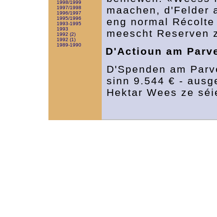
1998/1999
maachen, d'Felder
1997/1998
1996/1997
1995/1996
eng normal Récolte
1993-1995
1993
meescht Reserven ze
1992 (2)
1992 (1)
1989-1990
D'Actioun am Parv
D'Spenden am Parve
sinn 9.544 € - ausg
Hektar Wees ze séi