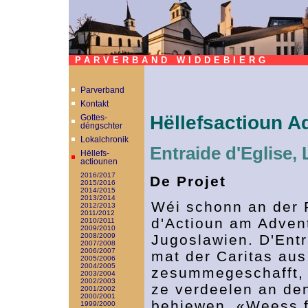
PARVERBAND WIDDEBIERG
Parverband
Kontakt
Hëllefsactioun A
Gottes-
déngschter
Lokalchronik
Entraide d'Eglise
Hëllefs-
actiounen
2016/2017
De Projet
2015/2016
2014/2015
2013/2014
Wéi schonn an der 
2012/2013
2011/2012
d'Actioun am Advent
2010/2011
2009/2010
2008/2009
Jugoslawien. D'Entr
2007/2008
2006/2007
mat der Caritas au
2005/2006
2004/2005
zesummegeschafft, f
2003/2004
2002/2003
ze verdeelen an de
2001/2002
2000/2001
behiewen. «Weess fi
1999/2000