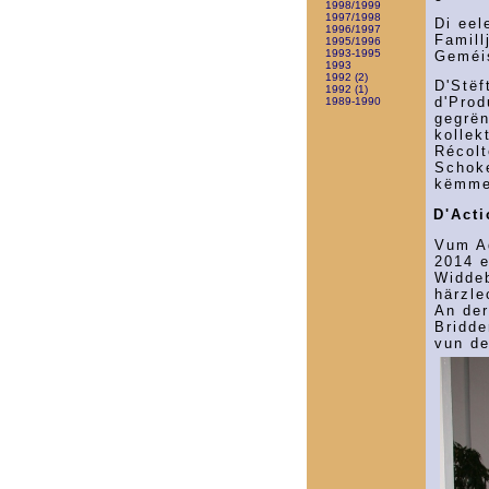
1998/1999
1997/1998
Di eel
1996/1997
Famill
1995/1996
1993-1995
Geméis
1993
1992 (2)
D'Stëf
1992 (1)
d'Prod
1989-1990
gegrën
kollek
Récolt
Schok
këmme
D'Act
Vum Ad
2014 e
Widdeb
härzle
An de
Bridde
vun d