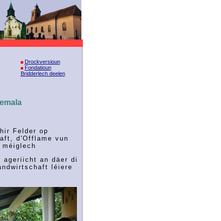
Drockversioun
Fondatioun
Bridderlech deelen
temala
ir Felder op
haft, d'Offlame vun
i méiglech
 ageriicht an däer di
ndwirtschaft léiere