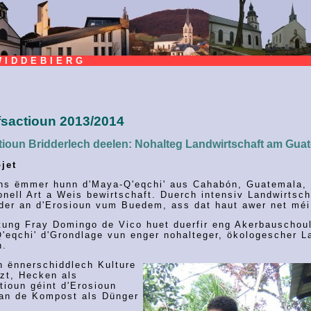
IDDEBIERG
fsactioun 2013/2014
ioun Bridderlech deelen: Nohalteg Landwirtschaft am Gua
jet
ns ëmmer hunn d'Maya-Q'eqchi' aus Cahabón, Guatemala, h
ionell Art a Weis bewirtschaft. Duerch intensiv Landwirtsc
der an d'Erosioun vum Buedem, ass dat haut awer net mé
tung Fray Domingo de Vico huet duerfir eng Akerbauschoul
'eqchi' d'Grondlage vun enger nohalteger, ökologescher La
n.
n ënnerschiddlech Kulture
zt, Hecken als
tioun géint d'Erosioun
 an de Kompost als Dünger
.