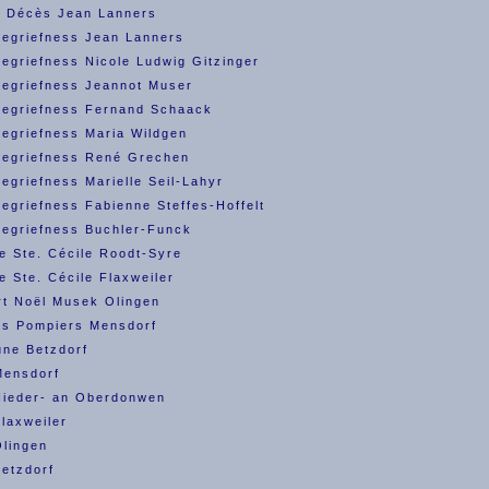
n Décès Jean Lanners
Begriefness Jean Lanners
Begriefness Nicole Ludwig Gitzinger
Begriefness Jeannot Muser
Begriefness Fernand Schaack
Begriefness Maria Wildgen
Begriefness René Grechen
Begriefness Marielle Seil-Lahyr
Begriefness Fabienne Steffes-Hoffelt
Begriefness Buchler-Funck
e Ste. Cécile Roodt-Syre
e Ste. Cécile Flaxweiler
t Noël Musek Olingen
rs Pompiers Mensdorf
ne Betzdorf
Mensdorf
Nieder- an Oberdonwen
Flaxweiler
Olingen
Betzdorf