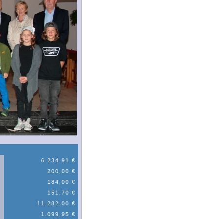
6.234,91 €
200,00 €
184,00 €
151,70 €
11.282,00 €
1.099,95 €