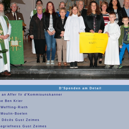
D'Spenden am Detail
 an Affer fir d'Kommiounskanner
e Ben Krier
Weffling-Rieth
Moulin-Boelen
n Décès Gust Zeimes
Begriefness Gust Zeimes