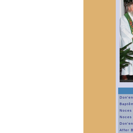
Don'en
Baptêm
Noces 
Noces 
Don'e
Affer 