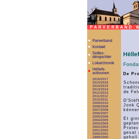
PARVERBAND W
Parverband
Kontakt
Hëlle
Gottes-
déngschter
Lokalchronik
Fondat
Hëllefs-
actiounen
De Pro
2016/2017
Schon
2015/2016
2014/2015
tradit
2013/2014
de Fel
2012/2013
2011/2012
2010/2011
D'Stëf
2009/2010
Jonk Q
2008/2009
kënne
2007/2008
2006/2007
2005/2006
Et gin
2004/2005
geplan
2003/2004
2002/2003
Protec
2001/2002
gesat
2000/2001
geholl
1999/2000