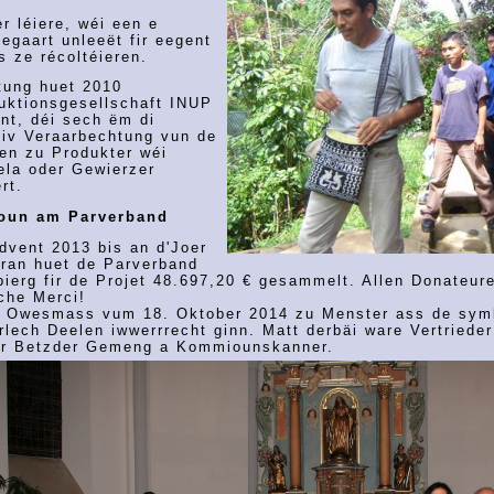
er léiere, wéi een e
jegaart unleeët fir eegent
 ze récoltéieren.
tung huet 2010
uktionsgesellschaft INUP
nt, déi sech ëm di
tiv Veraarbechtung vun de
en zu Produkter wéi
ela oder Gewierzer
rt.
ioun am Parverband
vent 2013 bis an d'Joer
ran huet de Parverband
ierg fir de Projet 48.697,20 € gesammelt. Allen Donateure
che Merci!
r Owesmass vum 18. Oktober 2014 zu Menster ass de sym
rlech Deelen iwwerrrecht ginn. Matt derbäi ware Vertrieder
er Betzder Gemeng a Kommiounskanner.